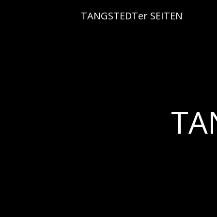
Skip
TANGSTEDTer SEITEN
to
content
TA