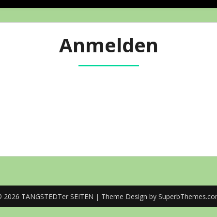
Anmelden
 2026 TANGSTEDTer SEITEN
| Theme Design by
SuperbThemes.c