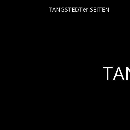
Skip
TANGSTEDTer SEITEN
to
content
TA